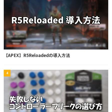
【APEX】R5Reloadedの導入方法
4