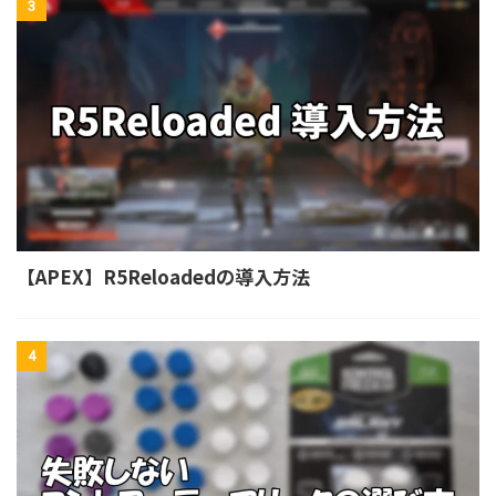
3
【APEX】R5Reloadedの導入方法
4